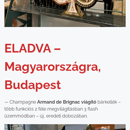
ELADVA –
Magyarországra,
Budapest
— Champagne
Armand de Brignac viágító
bárkellék –
több funkciós 2 féle megvilágításban 3 flash
üzemmódban – új, eredeti dobozában.