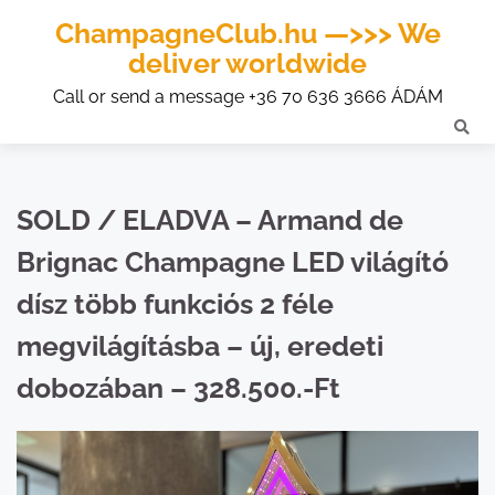
ChampagneClub.hu —>>> We
deliver worldwide
Call or send a message +36 70 636 3666 ÁDÁM
SOLD / ELADVA – Armand de
Brignac Champagne LED világító
dísz több funkciós 2 féle
megvilágításba – új, eredeti
dobozában – 328.500.-Ft