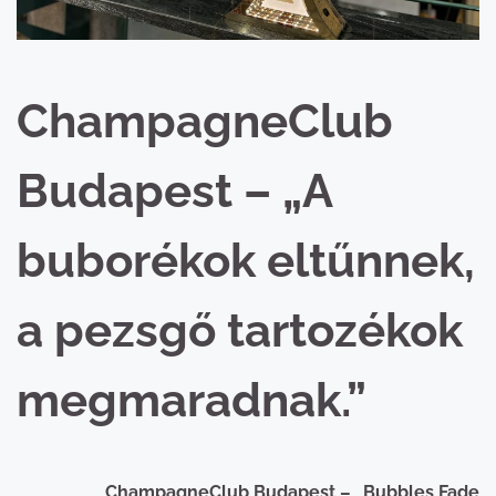
ChampagneClub
Budapest – „A
buborékok eltűnnek,
a pezsgő tartozékok
megmaradnak.”
ChampagneClub Budapest – „Bubbles Fade