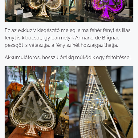
Ez az exkluzív kiegészítő meleg, sima fehér fényt és lilás
fényt is kibocsát, így bármelyik Armand de Brignac
pezsgőt is választja, a fény színét hozzáigazíthatja.
Akkumulátoros, hosszú órákig működik egy feltöltéssel.