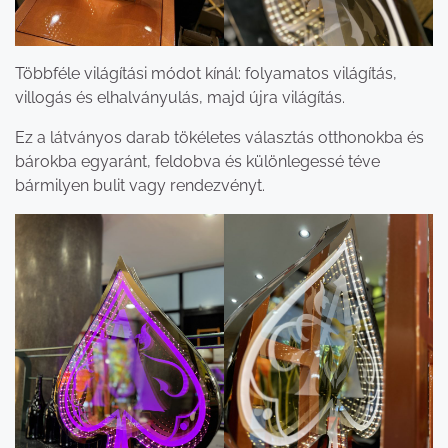
Többféle világítási módot kínál: folyamatos világítás,
villogás és elhalványulás, majd újra világítás.
Ez a látványos darab tökéletes választás otthonokba és
bárokba egyaránt, feldobva és különlegessé téve
bármilyen bulit vagy rendezvényt.