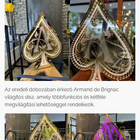
Az eredeti dobozában érkező Armand de Brignac
világítós dísz, amely többfunkciós és kétféle
megvilágítási lehetőséggel rendelkezik.