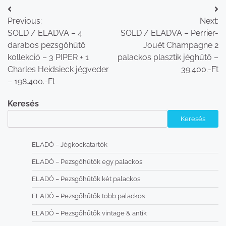
Bejegyzés
Previous:
Next:
navigáció
SOLD / ELADVA – 4
SOLD / ELADVA – Perrier-
darabos pezsgőhűtő
Jouët Champagne 2
kollekció – 3 PIPER + 1
palackos plasztik jéghűtő –
Charles Heidsieck jégveder
39.400.-Ft
– 198.400.-Ft
Keresés
Keresés
ELADÓ – Jégkockatartók
ELADÓ – Pezsgőhűtők egy palackos
ELADÓ – Pezsgőhűtők két palackos
ELADÓ – Pezsgőhűtők több palackos
ELADÓ – Pezsgőhűtők vintage & antik