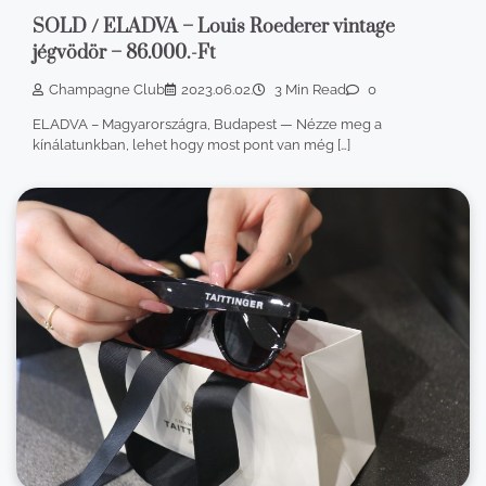
SOLD / ELADVA – Louis Roederer vintage
jégvödör – 86.000.-Ft
Champagne Club
2023.06.02.
3 Min Read
0
ELADVA – Magyarországra, Budapest — Nézze meg a
kínálatunkban, lehet hogy most pont van még […]