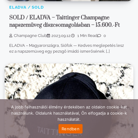
ELADVA / SOLD
SOLD / ELADVA – Taittinger Champagne
napszemüveg díszcsomagolásban – 15.600.-Ft
Champagne Club
2023.09.12.
1 Min Read
0
ELADVA – Magyarországra, Siófok — Kedves meglepetés lesz
ez a napszemüveg egy pezsgő imádó ismerősének. […]
A jobb felhasználói élmény érdekében az oldalon cookie-kat
használunk. Oldalunk használatával, Ön elfogadja a cookie-k
használatát.
Rendben