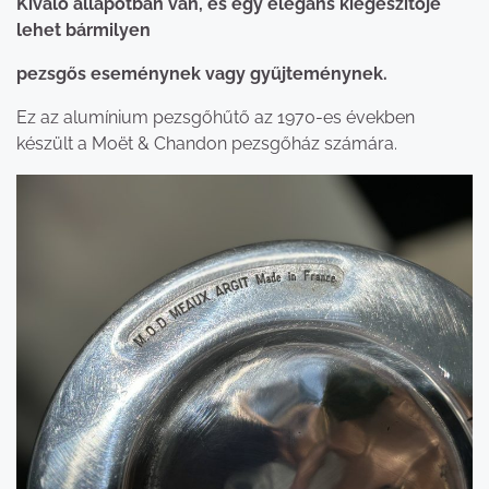
Kiváló állapotban van, és egy elegáns kiegészítője
lehet bármilyen
pezsgős eseménynek vagy gyűjteménynek.
Ez az alumínium pezsgőhűtő az 1970-es években
készült a Moët & Chandon pezsgőház számára.