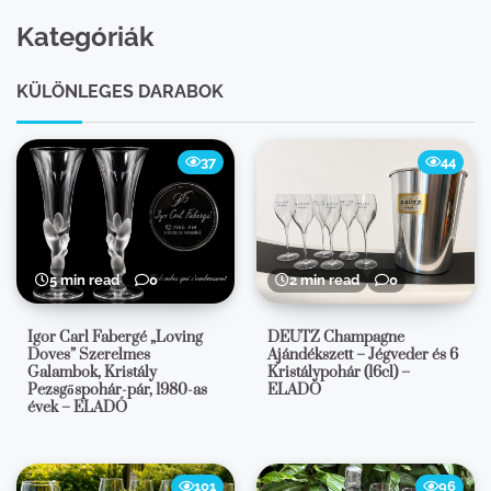
Kategóriák
KÜLÖNLEGES DARABOK
37
44
5 min read
0
2 min read
0
Igor Carl Fabergé „Loving
DEUTZ Champagne
Doves” Szerelmes
Ajándékszett – Jégveder és 6
Galambok, Kristály
Kristálypohár (16cl) –
Pezsgőspohár-pár, 1980-as
ELADÓ
évek – ELADÓ
101
96