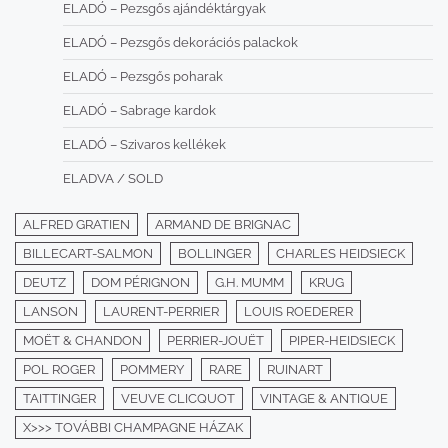
ELADÓ – Pezsgős ajándéktárgyak
ELADÓ – Pezsgős dekorációs palackok
ELADÓ – Pezsgős poharak
ELADÓ – Sabrage kardok
ELADÓ – Szivaros kellékek
ELADVA / SOLD
ALFRED GRATIEN
ARMAND DE BRIGNAC
BILLECART-SALMON
BOLLINGER
CHARLES HEIDSIECK
DEUTZ
DOM PÉRIGNON
G.H. MUMM
KRUG
LANSON
LAURENT-PERRIER
LOUIS ROEDERER
MOËT & CHANDON
PERRIER-JOUËT
PIPER-HEIDSIECK
POL ROGER
POMMERY
RARE
RUINART
TAITTINGER
VEUVE CLICQUOT
VINTAGE & ANTIQUE
X>>> TOVÁBBI CHAMPAGNE HÁZAK