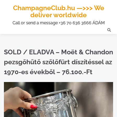
ChampagneClub.hu —>>> We
deliver worldwide
Call or send a message +36 70 636 3666 ÁDÁM
SOLD / ELADVA – Moët & Chandon
pezsgőhűtő szőlőfürt díszítéssel az
1970-es évekből – 76.100.-Ft