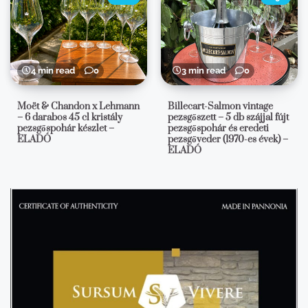
4 min read
0
3 min read
0
Moët & Chandon x Lehmann
Billecart-Salmon vintage
– 6 darabos 45 cl kristály
pezsgőszett – 5 db szájjal fújt
pezsgőspohár készlet –
pezsgőspohár és eredeti
ELADÓ
pezsgőveder (1970-es évek) –
ELADÓ