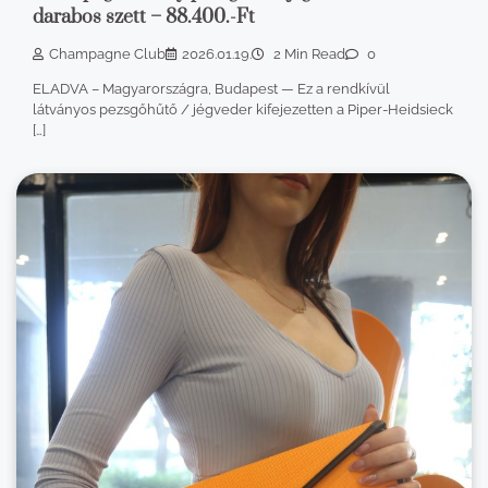
darabos szett – 88.400.-Ft
Champagne Club
2026.01.19.
2 Min Read
0
ELADVA – Magyarországra, Budapest — Ez a rendkívül
látványos pezsgőhűtő / jégveder kifejezetten a Piper-Heidsieck
[…]