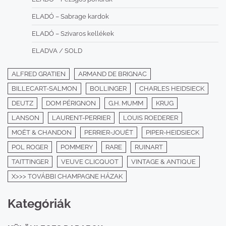
ELADÓ – Sabrage kardok
ELADÓ – Szivaros kellékek
ELADVA / SOLD
ALFRED GRATIEN
ARMAND DE BRIGNAC
BILLECART-SALMON
BOLLINGER
CHARLES HEIDSIECK
DEUTZ
DOM PÉRIGNON
G.H. MUMM
KRUG
LANSON
LAURENT-PERRIER
LOUIS ROEDERER
MOËT & CHANDON
PERRIER-JOUËT
PIPER-HEIDSIECK
POL ROGER
POMMERY
RARE
RUINART
TAITTINGER
VEUVE CLICQUOT
VINTAGE & ANTIQUE
X>>> TOVÁBBI CHAMPAGNE HÁZAK
Kategóriák