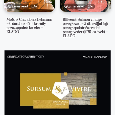
4 min read
0
3 min read
0
Moët & Chandon x Lehmann
Billecart-Salmon vintage
– 6 darabos 45 cl kristály
pezsgőszett – 5 db szájjal fújt
pezsgőspohár készlet –
pezsgőspohár és eredeti
ELADÓ
pezsgőveder (1970-es évek) –
ELADÓ