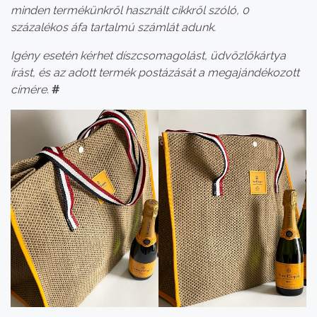
minden termékünkről használt cikkről szóló, 0
százalékos áfa tartalmú számlát adunk.
Igény esetén kérhet díszcsomagolást, üdvözlőkártya
írást, és az adott termék postázását a megajándékozott
címére
.
#