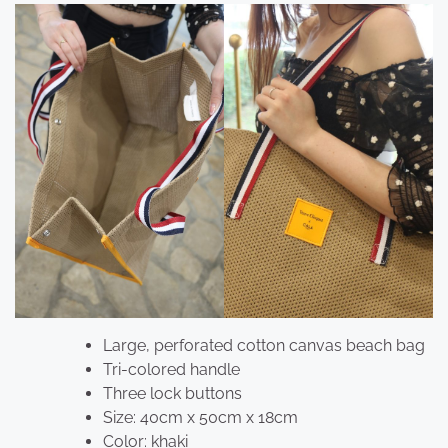
Large, perforated cotton canvas beach bag
Tri-colored handle
Three lock buttons
Size: 40cm x 50cm x 18cm
Color: khaki