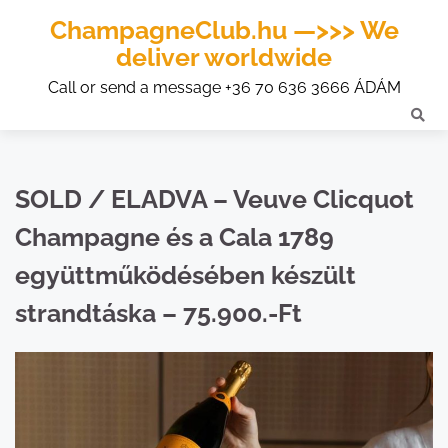
ChampagneClub.hu —>>> We
deliver worldwide
Call or send a message +36 70 636 3666 ÁDÁM
SOLD / ELADVA – Veuve Clicquot
Champagne és a Cala 1789
együttműködésében készült
strandtáska – 75.900.-Ft