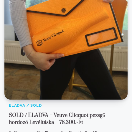
ELADVA / SOLD
SOLD / ELADVA – Veuve Clicquot pezsgő
hordozó Levéltáska – 78.300.-Ft