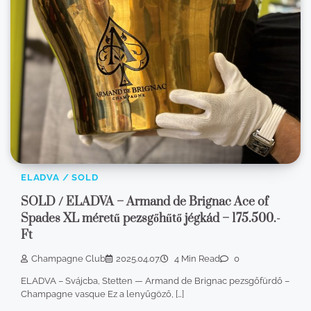
ELADVA / SOLD
SOLD / ELADVA – Armand de Brignac Ace of
Spades XL méretű pezsgőhűtő jégkád – 175.500.-
Ft
Champagne Club
2025.04.07.
4 Min Read
0
ELADVA – Svájcba, Stetten — Armand de Brignac pezsgőfürdő –
Champagne vasque Ez a lenyűgöző, […]