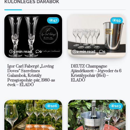
KÜLÖNLEGES DARABOK
47
59
5 min read
0
2 min read
0
Igor Carl Fabergé „Loving
DEUTZ Champagne
Doves” Szerelmes
Ajándékszett – Jégveder és 6
Galambok, Kristály
Kristálypohár (16cl) –
Pezsgőspohár-pár, 1980-as
ELADÓ
évek – ELADÓ
106
103