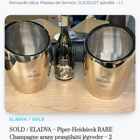
Ponsardin tálca, Plateau de Service, CLICQUOT ajándék – […]
ELADVA / SOLD
SOLD / ELADVA – Piper-Heidsieck RARE
Champagne arany pezsgőhűtő jégveder – 2