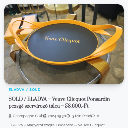
ELADVA / SOLD
SOLD / ELADVA – Veuve Clicquot Ponsardin
pezsgő szervírozó tálca – 58.600.-Ft
Champagne Club
2024.09.30.
3 Min Read
0
ELADVA – Magyarországra, Budapest — Veuve Clicquot