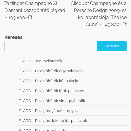
Taittinger Champagne XL
Clicquot Champagne és a
Diamant pezsgőhűtő jégkád
Porsche Design 2009-es
– 103.800.-Ft
kollaborációja ‘The Ice
Cube’ – 149.800.-Ft
Keresés
Keresés
ELADÓ – Jégkockatartók
ELADÓ – Pezsgőhűtők egy palackos
ELADÓ – Pezsgőhűtők két palackos
ELADÓ – Pezsgőhűtők több palackos
ELADÓ – Pezsgőhűtők vintage & antik
ELADÓ – Pezsgős ajándéktárgyak
ELADÓ – Pezsgős dekorációs palackok
ELADÓ – Pezsgős poharak