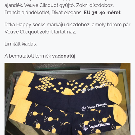
ajándék, Veuve Clicquot gyűjtő, Zokni díszdoboz,
Francia ajándékötlet, Divat elegáns,
EU 36-40 méret
Ritka Happy socks márkájú díszdoboz, amely három pár
Veuve Clicquot zoknit tartalmaz.
Limitált kiadás.
A bemutatott termék
vadonatúj
.