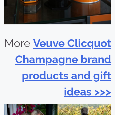
More
Veuve Clicquot
Champagne brand
products and gift
ideas >>>