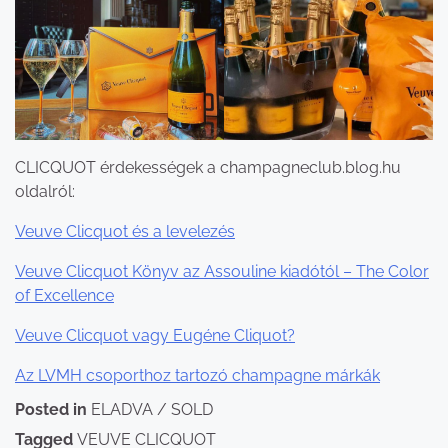
CLICQUOT érdekességek a champagneclub.blog.hu
oldalról:
Veuve Clicquot és a levelezés
Veuve Clicquot Könyv az Assouline kiadótól – The Color
of Excellence
Veuve Clicquot vagy Eugéne Cliquot?
Az LVMH csoporthoz tartozó champagne márkák
Posted in
ELADVA / SOLD
Tagged
VEUVE CLICQUOT