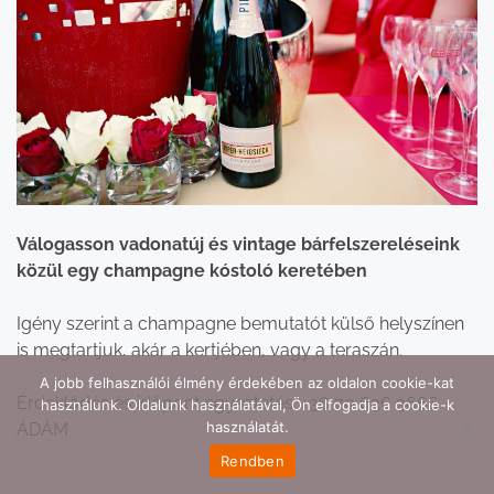
Válogasson vadonatúj és vintage bárfelszereléseink
közül egy champagne kóstoló keretében
Igény szerint a champagne bemutatót külső helyszínen
is megtartjuk, akár a kertjében, vagy a teraszán.
A jobb felhasználói élmény érdekében az oldalon cookie-kat
Érdeklődés és időpont egyeztetés: +36 70 636 3666
használunk. Oldalunk használatával, Ön elfogadja a cookie-k
használatát.
ÁDÁM
Rendben