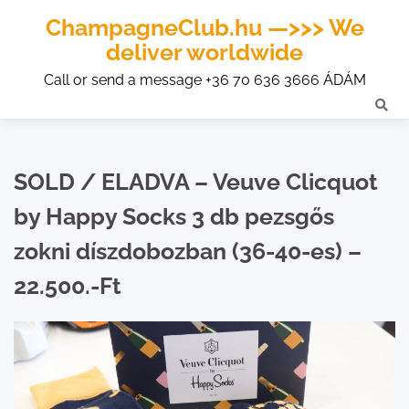
ChampagneClub.hu —>>> We
deliver worldwide
Call or send a message +36 70 636 3666 ÁDÁM
SOLD / ELADVA – Veuve Clicquot
by Happy Socks 3 db pezsgős
zokni díszdobozban (36-40-es) –
22.500.-Ft