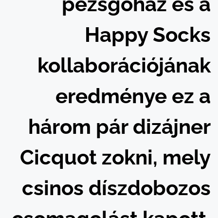
pezsgőház és a
Happy Socks
kollaborációjának
eredménye ez a
három pár dizájner
Cicquot zokni, mely
csinos díszdobozos