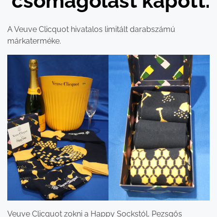
csomagolást kapott.
A Veuve Clicquot hivatalos limitált darabszámú
márkaterméke.
Veuve Clicquot zokni a Happy Sockstól, Pezsgős