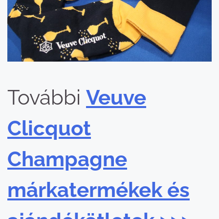
További
Veuve
Clicquot
Champagne
márkatermékek és