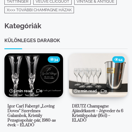
TAITTINGER
VEUVE CLICQUOT
VINTAGE & ANTIQUE
X>>> TOVÁBBI CHAMPAGNE HÁZAK
Kategóriák
KÜLÖNLEGES DARABOK
34
44
5 min read
0
2 min read
0
Igor Carl Fabergé „Loving
DEUTZ Champagne
Doves” Szerelmes
Ajándékszett – Jégveder és 6
Galambok, Kristály
Kristálypohár (16cl) –
Pezsgőspohár-pár, 1980-as
ELADÓ
évek – ELADÓ