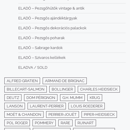
ELADÓ – Pezsgőhűtők vintage & antik
ELADÓ – Pezsgős ajándéktárgyak
ELADÓ – Pezsgős dekorációs palackok
ELADÓ – Pezsgős poharak
ELADÓ – Sabrage kardok
ELADÓ – Szivaros kellékek
ELADVA / SOLD
ALFRED GRATIEN
ARMAND DE BRIGNAC
BILLECART-SALMON
BOLLINGER
CHARLES HEIDSIECK
DEUTZ
DOM PÉRIGNON
G.H. MUMM
KRUG
LANSON
LAURENT-PERRIER
LOUIS ROEDERER
MOËT & CHANDON
PERRIER-JOUËT
PIPER-HEIDSIECK
POL ROGER
POMMERY
RARE
RUINART