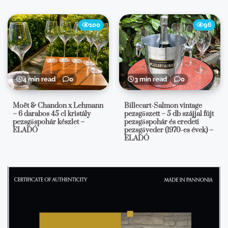
100
96
4 min read
0
3 min read
0
Moët & Chandon x Lehmann
Billecart-Salmon vintage
– 6 darabos 45 cl kristály
pezsgőszett – 5 db szájjal fújt
pezsgőspohár készlet –
pezsgőspohár és eredeti
ELADÓ
pezsgőveder (1970-es évek) –
ELADÓ