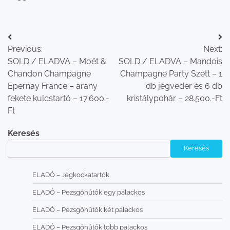
Bejegyzés
Previous:
Next:
navigáció
SOLD / ELADVA – Moët &
SOLD / ELADVA – Mandois
Chandon Champagne
Champagne Party Szett – 1
Epernay France – arany
db jégveder és 6 db
fekete kulcstartó – 17.600.-
kristálypohár – 28.500.-Ft
Ft
Keresés
Keresés
ELADÓ – Jégkockatartók
ELADÓ – Pezsgőhűtők egy palackos
ELADÓ – Pezsgőhűtők két palackos
ELADÓ – Pezsgőhűtők több palackos