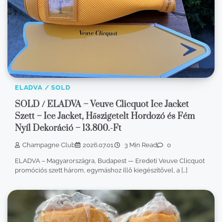
ELADVA / SOLD
SOLD / ELADVA – Veuve Clicquot Ice Jacket
Szett – Ice Jacket, Hőszigetelt Hordozó és Fém
Nyíl Dekoráció – 13.800.-Ft
Champagne Club
2026.07.01.
3 Min Read
0
ELADVA – Magyarországra, Budapest — Eredeti Veuve Clicquot
promóciós szett három, egymáshoz illő kiegészítővel, a […]