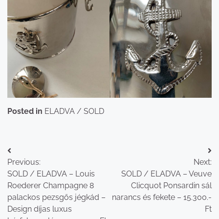
Posted in
ELADVA / SOLD
Bejegyzés
Previous:
Next:
navigáció
SOLD / ELADVA – Louis
SOLD / ELADVA – Veuve
Roederer Champagne 8
Clicquot Ponsardin sál
palackos pezsgős jégkád –
narancs és fekete – 15.300.-
Design díjas luxus
Ft