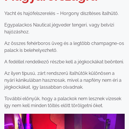
Yacht és hajófelszerelés – Horgony díszítéses italhűtő.
Egypalackos Nautical jégveder tengeri, vagy belvízi
hajózáshoz.
Az összes fehérboros üveg és a legtöbb champagne-os
palack is belehelyezhető.
A fedéllel rendelkező részbe kell a jégkockákat beönteni.
Az ilyen típusú, zárt rendszerű italhűtők különösen a
nyári kánikulában hasznosak, mivel a napfény nem éri a
jégkockákat, így lassabban olvadnak.
További előnyük, hogy a palackok nem lesznek vizesek
így nem kell minden töltés előtt törölgetni őket.