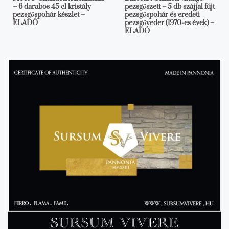
– 6 darabos 45 cl kristály
pezsgőszett – 5 db szájjal fújt
pezsgőspohár készlet –
pezsgőspohár és eredeti
ELADÓ
pezsgőveder (1970-es évek) –
ELADÓ