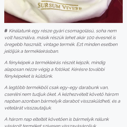
#
Kínálatunk egy része gyári csomagolású, soha nem
volt használva, másik részük lehet akár 100 évesnél is
öregebb használt, vintage termék. Ezt minden esetben
jelöljük a termékleírásban.
A fényképek a termékleírás részét képzik, mindig
alaposan nézze végig a fotókat. Kérésre további
fényképeket is küldünk.
A legtöbb termékből csak egy-egy darabunk van,
cserélni nem tudjuk őket. A kézhezvételt követő három
napban azonban bármelyik darabot visszaküldheti, és a
vételárát visszautaljuk.
A három nap elteltét követően is bármelyik nálunk
vásárolt terméket szívesen visszavásároljuk.