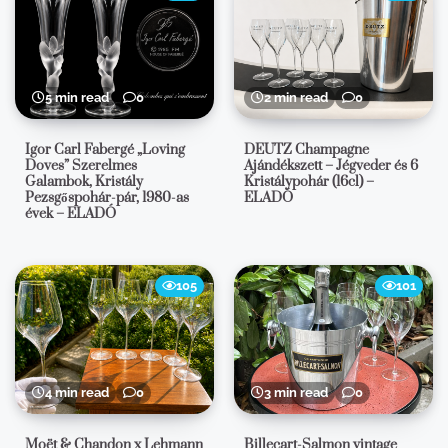
5 min read
0
2 min read
0
Igor Carl Fabergé „Loving
DEUTZ Champagne
Doves” Szerelmes
Ajándékszett – Jégveder és 6
Galambok, Kristály
Kristálypohár (16cl) –
Pezsgőspohár-pár, 1980-as
ELADÓ
évek – ELADÓ
105
101
4 min read
0
3 min read
0
Moët & Chandon x Lehmann
Billecart-Salmon vintage