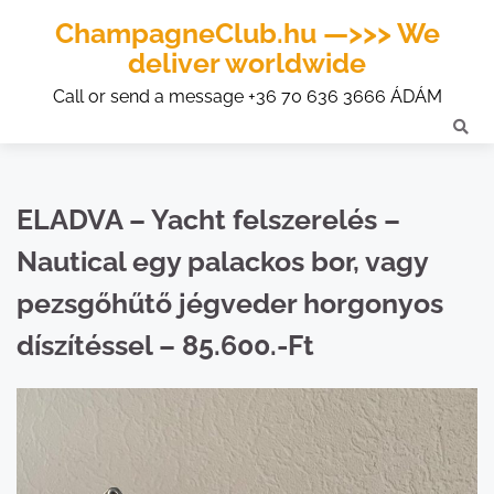
ChampagneClub.hu —>>> We
deliver worldwide
Call or send a message +36 70 636 3666 ÁDÁM
ELADVA – Yacht felszerelés –
Nautical egy palackos bor, vagy
pezsgőhűtő jégveder horgonyos
díszítéssel – 85.600.-Ft