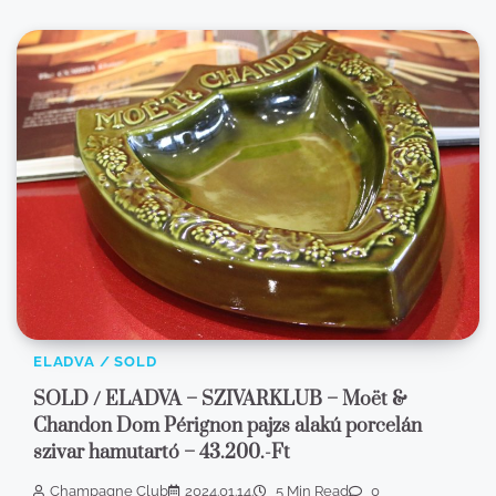
ELADVA / SOLD
SOLD / ELADVA – SZIVARKLUB – Moët &
Chandon Dom Pérignon pajzs alakú porcelán
szivar hamutartó – 43.200.-Ft
Champagne Club
2024.01.14.
5 Min Read
0