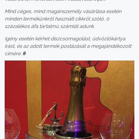
Mind céges, mind magánszemély vásárlása esetén
minden termékünkről használt cikkről szóló, 0
százalékos áfa tartalmú számlát adunk.
Igény esetén kérhet díszcsomagolást, üdvözlőkártya
írást, és az adott termék postázását a megajándékozott
címére
.
#