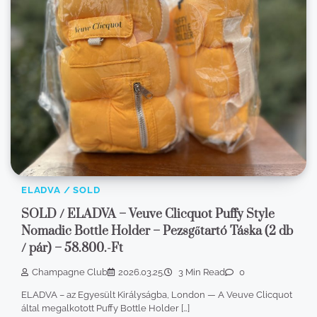
ELADVA / SOLD
SOLD / ELADVA – Veuve Clicquot Puffy Style
Nomadic Bottle Holder – Pezsgőtartó Táska (2 db
/ pár) – 58.800.-Ft
Champagne Club
2026.03.25.
3 Min Read
0
ELADVA – az Egyesült Királyságba, London — A Veuve Clicquot
által megalkotott Puffy Bottle Holder […]