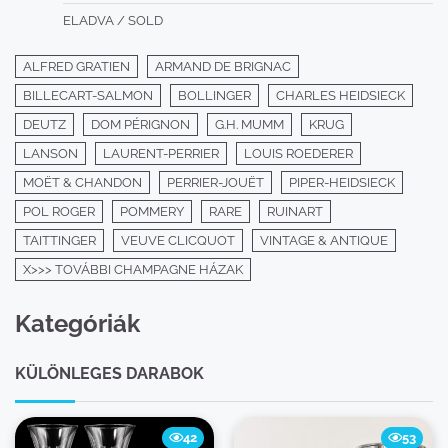
ELADVA / SOLD
ALFRED GRATIEN
ARMAND DE BRIGNAC
BILLECART-SALMON
BOLLINGER
CHARLES HEIDSIECK
DEUTZ
DOM PÉRIGNON
G.H. MUMM
KRUG
LANSON
LAURENT-PERRIER
LOUIS ROEDERER
MOËT & CHANDON
PERRIER-JOUËT
PIPER-HEIDSIECK
POL ROGER
POMMERY
RARE
RUINART
TAITTINGER
VEUVE CLICQUOT
VINTAGE & ANTIQUE
X>>> TOVÁBBI CHAMPAGNE HÁZAK
Kategóriák
KÜLÖNLEGES DARABOK
42
53