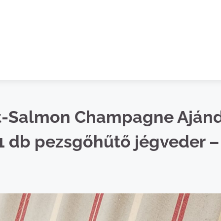
rt-Salmon Champagne Aján
 1 db pezsgőhűtő jégveder –