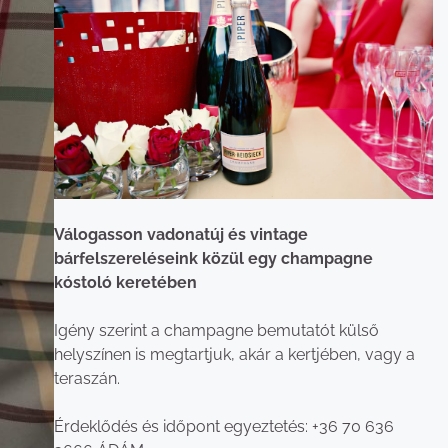
Válogasson vadonatúj és vintage
bárfelszereléseink közül egy champagne
kóstoló keretében
Igény szerint a champagne bemutatót külső
helyszínen is megtartjuk, akár a kertjében, vagy a
teraszán.
Érdeklődés és időpont egyeztetés: +36 70 636