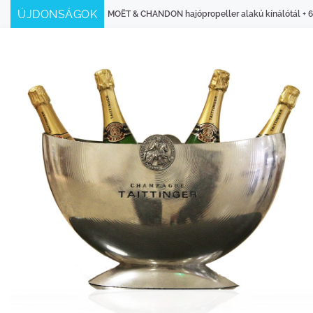
Skip
ÚJDONSÁGOK
N hajópropeller alakú kínálótál + 6 pezsgőspohár – ELADÓ
Veuve Clicquo
to
content