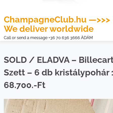
ChampagneClub.hu —>>>
We deliver worldwide
Call or send a message +36 70 636 3666 ÁDÁM
SOLD / ELADVA – Billeca
Szett – 6 db kristálypohár
68.700.-Ft