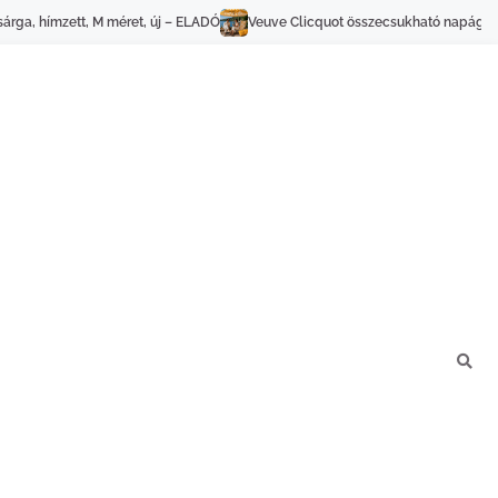
uve Clicquot összecsukható napágy szett – 2 db nagyméretű díszpárnával – 