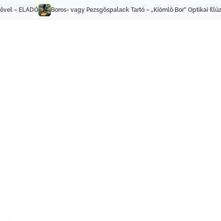
ack Tartó – „Kiömlő Bor” Optikai Illúzió – Sárga Dekorációs Állvány – ELADÓ