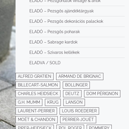
ELADÓ – Pezsgőhűtők vintage & antik
ELADÓ – Pezsgős ajándéktárgyak
ELADÓ – Pezsgős dekorációs palackok
ELADÓ – Pezsgős poharak
ELADÓ – Sabrage kardok
ELADÓ – Szivaros kellékek
ELADVA / SOLD
ALFRED GRATIEN
ARMAND DE BRIGNAC
BILLECART-SALMON
BOLLINGER
CHARLES HEIDSIECK
DEUTZ
DOM PÉRIGNON
G.H. MUMM
KRUG
LANSON
LAURENT-PERRIER
LOUIS ROEDERER
MOËT & CHANDON
PERRIER-JOUËT
PIPER-HEIDSIECK
POL ROGER
POMMERY