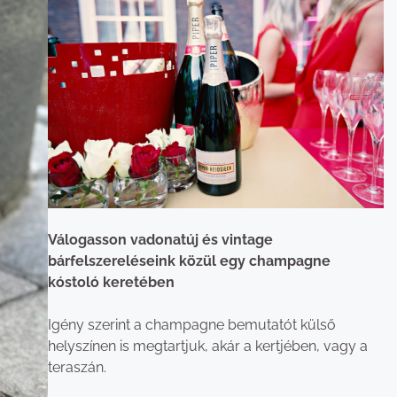
Válogasson vadonatúj és vintage
bárfelszereléseink közül egy champagne
kóstoló keretében
Igény szerint a champagne bemutatót külső
helyszínen is megtartjuk, akár a kertjében, vagy a
teraszán.