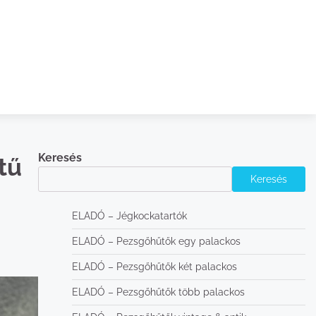
Keresés
tű
Keresés
ELADÓ – Jégkockatartók
ELADÓ – Pezsgőhűtők egy palackos
ELADÓ – Pezsgőhűtők két palackos
ELADÓ – Pezsgőhűtők több palackos