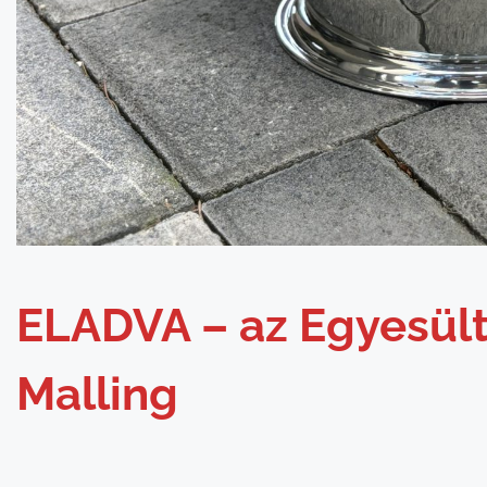
ELADVA – az Egyesült
Malling