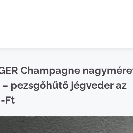
NGER Champagne nagymére
 – pezsgőhűtő jégveder az
.-Ft