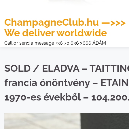
ChampagneClub.hu —>>>
We deliver worldwide
Call or send a message +36 70 636 3666 ÁDÁM
SOLD / ELADVA – TAITTI
francia ónöntvény – ETAIN
1970-es évekből – 104.200