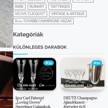
RARE
RUINART
TAITTINGER
VEUVE CLICQUOT
VINTAGE & ANTIQUE
X>>> TOVÁBBI CHAMPAGNE HÁZAK
Kategóriák
KÜLÖNLEGES DARABOK
39
50
5 min read
0
2 min read
0
Igor Carl Fabergé
DEUTZ Champagne
„Loving Doves”
Ajándékszett –
Szerelmes Galambok,
Jégveder és 6