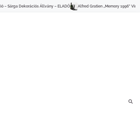
Alfred Gratien „Memory 1996” Vintage Champagne + pezsgőhűtő és 3 pezsg