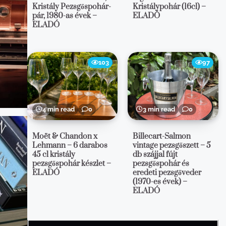
Kristály Pezsgőspohár-
Kristálypohár (16cl) –
pár, 1980-as évek –
ELADÓ
ELADÓ
103
97
4 min read
0
3 min read
0
Moët & Chandon x
Billecart-Salmon
Lehmann – 6 darabos
vintage pezsgőszett – 5
45 cl kristály
db szájjal fújt
pezsgőspohár készlet –
pezsgőspohár és
ELADÓ
eredeti pezsgőveder
(1970-es évek) –
ELADÓ