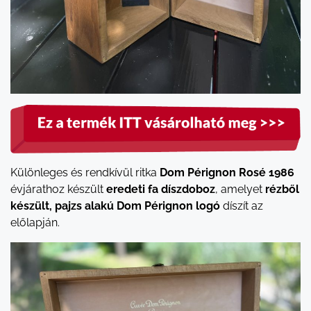
Különleges és rendkívül ritka
Dom Pérignon Rosé 1986
évjárathoz készült
eredeti fa díszdoboz
, amelyet
rézből
készült, pajzs alakú Dom Pérignon logó
díszít az
előlapján.