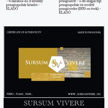
– 6 darabos 45 cl kristály
pezsgőszett – 5 db szájjal fújt
pezsgőspohár készlet –
pezsgőspohár és eredeti
ELADÓ
pezsgőveder (1970-es évek) –
ELADÓ