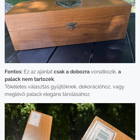
Fontos:
Ez az ajánlat
csak a dobozra
vonatkozik,
a
palack nem tartozék
.
Tökéletes választás gyűjtőknek, dekorációhoz, vagy
meglévő palack elegáns tárolásához.