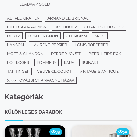
ELADVA / SOLD
ALFRED GRATIEN
ARMAND DE BRIGNAC
BILLECART-SALMON
BOLLINGER
CHARLES HEIDSIECK
DEUTZ
DOM PÉRIGNON
G.H. MUMM
KRUG
LANSON
LAURENT-PERRIER
LOUIS ROEDERER
MOËT & CHANDON
PERRIER-JOUËT
PIPER-HEIDSIECK
POL ROGER
POMMERY
RARE
RUINART
TAITTINGER
VEUVE CLICQUOT
VINTAGE & ANTIQUE
X>>> TOVÁBBI CHAMPAGNE HÁZAK
Kategóriák
KÜLÖNLEGES DARABOK
39
50