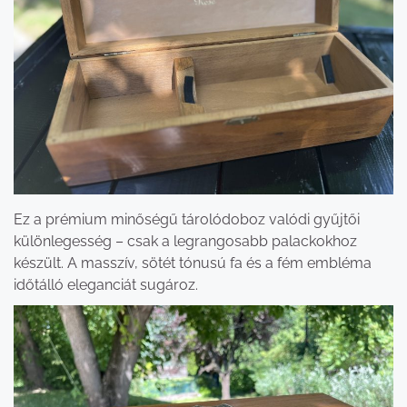
Ez a prémium minőségű tárolódoboz valódi gyűjtői
különlegesség – csak a legrangosabb palackokhoz
készült. A masszív, sötét tónusú fa és a fém embléma
időtálló eleganciát sugároz.