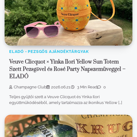
ELADÓ - PEZSGŐS AJÁNDÉKTÁRGYAK
Veuve Clicquot × Yinka Ilori Yellow Sun Totem
Szett Pezsgővel és Rosé Party Napszemüveggel –
ELADÓ
Champagne Club
2026.06.21.
3 Min Read
0
Teljes gyűjtői szett a Veuve Clicquot és Yinka Ilori
együttműködéséből, amely tartalmazza az ikonikus Yellow […]