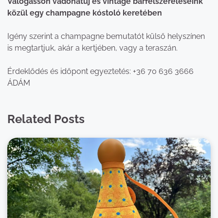
Válogasson vadonatúj és vintage bárfelszereléseink
közül egy champagne kóstoló keretében
Igény szerint a champagne bemutatót külső helyszínen
is megtartjuk, akár a kertjében, vagy a teraszán.
Érdeklődés és időpont egyeztetés: +36 70 636 3666
ÁDÁM
Related Posts