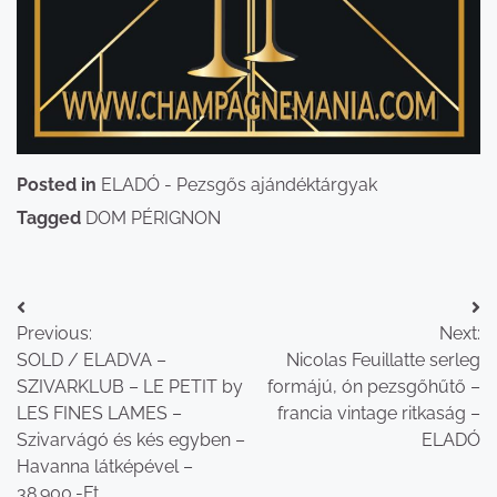
Posted in
ELADÓ - Pezsgős ajándéktárgyak
Tagged
DOM PÉRIGNON
Bejegyzés
Previous:
Next:
navigáció
SOLD / ELADVA –
Nicolas Feuillatte serleg
SZIVARKLUB – LE PETIT by
formájú, ón pezsgőhűtő –
LES FINES LAMES –
francia vintage ritkaság –
Szivarvágó és kés egyben –
ELADÓ
Havanna látképével –
38.900.-Ft