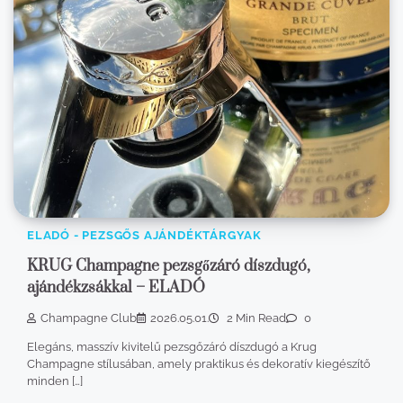
ELADÓ - PEZSGŐS AJÁNDÉKTÁRGYAK
KRUG Champagne pezsgőzáró díszdugó,
ajándékzsákkal – ELADÓ
Champagne Club
2026.05.01.
2 Min Read
0
Elegáns, masszív kivitelű pezsgőzáró díszdugó a Krug
Champagne stílusában, amely praktikus és dekoratív kiegészítő
minden […]