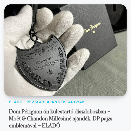
ELADÓ - PEZSGŐS AJÁNDÉKTÁRGYAK
Dom Pérignon ón kulcstartó díszdobozban –
Moët & Chandon Millésimé ajándék, DP pajzs
emblémával – ELADÓ