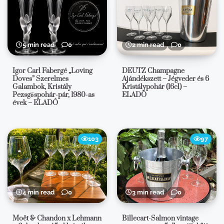
5 min read
0
2 min read
0
Igor Carl Fabergé „Loving
DEUTZ Champagne
Doves” Szerelmes
Ajándékszett – Jégveder és 6
Galambok, Kristály
Kristálypohár (16cl) –
Pezsgőspohár-pár, 1980-as
ELADÓ
évek – ELADÓ
103
97
4 min read
0
3 min read
0
Moët & Chandon x Lehmann
Billecart-Salmon vintage