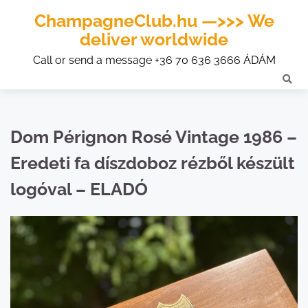
ChampagneClub.hu —>>> We
deliver worldwide
Call or send a message +36 70 636 3666 ÁDÁM
Dom Pérignon Rosé Vintage 1986 –
Eredeti fa díszdoboz rézből készült
logóval – ELADÓ