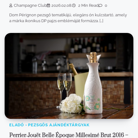
Champagne Club
2026.02.08.
2 Min Read
0
Dom Pérignon pezsgő tematikájú, elegáns ón kulcstartó, amely
a márka ikonikus DP pajzs emblémáját formázza. […]
ELADÓ - PEZSGŐS AJÁNDÉKTÁRGYAK
Perrier‑Jouët Belle Époque Millesimé Brut 2016 –