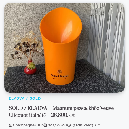
ELADVA / SOLD
SOLD / ELADVA – Magnum pezsgőkhöz Veuve
Clicquot italhűtő – 26.800.-Ft
Champagne Club
2023.06.08.
3 Min Read
0