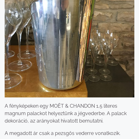
A fényképeken egy MOËT & CHANDON 1,5 literes
magnum palackot helyeztünk a jégvederbe. A palack
dekoráció, az arányokat hivatott bemutatni.
A megadott ár csak a pezsgős vederre vonatkozik.