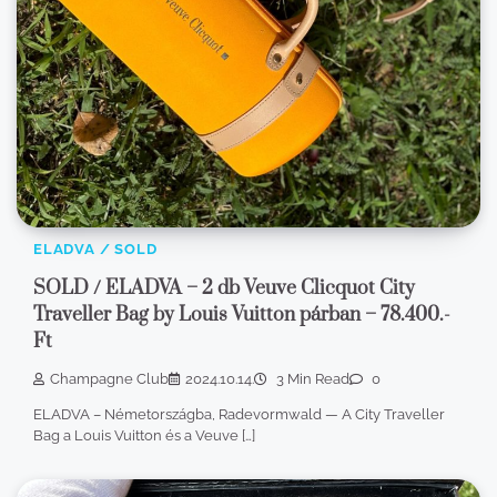
ELADVA / SOLD
SOLD / ELADVA – 2 db Veuve Clicquot City
Traveller Bag by Louis Vuitton párban – 78.400.-
Ft
Champagne Club
2024.10.14.
3 Min Read
0
ELADVA – Németországba, Radevormwald — A City Traveller
Bag a Louis Vuitton és a Veuve […]