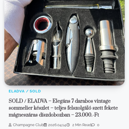
ELADVA / SOLD
SOLD / ELADVA – Elegáns 7 darabos vintage
sommelier készlet – teljes felszolgáló szett fekete
mágneszáras díszdobozban – 23.000.-Ft
Champagne Club
2026.04.14.
2 Min Read
0