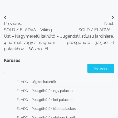
Bejegyzés
Previous:
Next:
navigáció
SOLD / ELADVA – Viking
SOLD / ELADVA –
Üst – Nagyméretű italhűtő –
Jugendstil stílusú jardiniere,
4 normál, vagy 2 magnum
pezsgőhűtő – 32.500.-Ft
palackhoz – 68.700.-Ft
Keresés
Keresés
ELADÓ – Jégkockatartók
ELADÓ – Pezsgőhűtők egy palackos
ELADÓ – Pezsgőhűtők két palackos
ELADÓ – Pezsgőhűtők több palackos
ELADÓ – Pezsgőhűtők vintage & antik