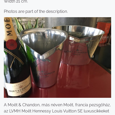
Width 21 cm.
Photos are part of the description.
A Moët & Chandon, más néven Moët, francia pezsgőház,
az LVMH Moët Hennessy Louis Vuitton SE luxuscikkeket