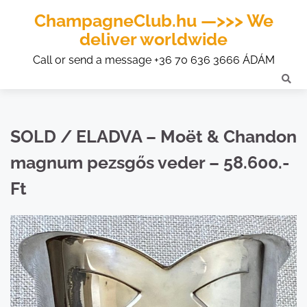
ChampagneClub.hu —>>> We
deliver worldwide
Call or send a message +36 70 636 3666 ÁDÁM
SOLD / ELADVA – Moët & Chandon
magnum pezsgős veder – 58.600.-
Ft