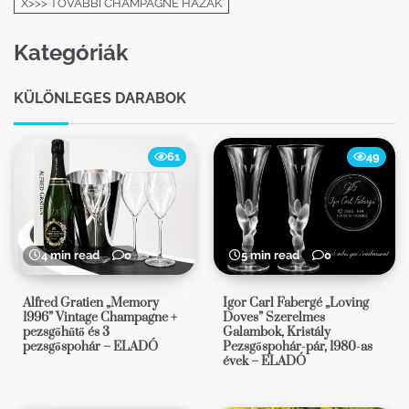
X>>> TOVÁBBI CHAMPAGNE HÁZAK
Kategóriák
KÜLÖNLEGES DARABOK
61
49
4 min read
0
5 min read
0
Alfred Gratien „Memory
Igor Carl Fabergé „Loving
1996” Vintage Champagne +
Doves” Szerelmes
pezsgőhűtő és 3
Galambok, Kristály
pezsgőspohár – ELADÓ
Pezsgőspohár-pár, 1980-as
évek – ELADÓ