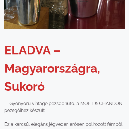
ELADVA –
Magyarországra,
Sukoró
— Gyönyörű vintage pezsgőhűtő, a MOËT & CHANDON
pezsgőihez készült.
Ez a karcsú, elegáns jégveder, erősen polírozott fémből