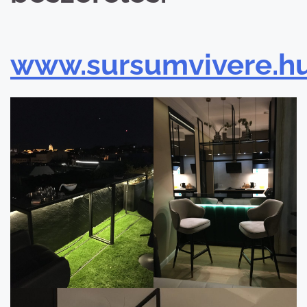
www.sursumvivere.h