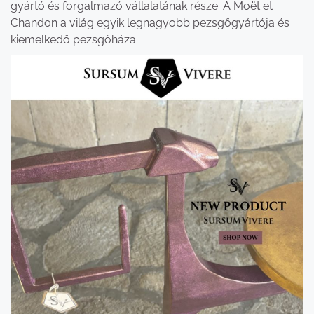
gyártó és forgalmazó vállalatának része. A Moët et
Chandon a világ egyik legnagyobb pezsgőgyártója és
kiemelkedő pezsgőháza.