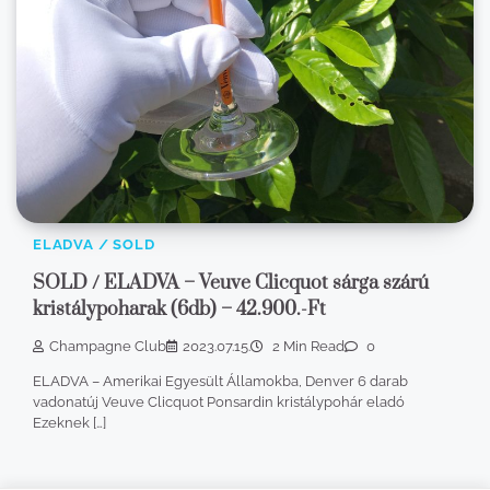
ELADVA / SOLD
SOLD / ELADVA – Veuve Clicquot sárga szárú
kristálypoharak (6db) – 42.900.-Ft
Champagne Club
2023.07.15.
2 Min Read
0
ELADVA – Amerikai Egyesült Államokba, Denver 6 darab
vadonatúj Veuve Clicquot Ponsardin kristálypohár eladó
Ezeknek […]