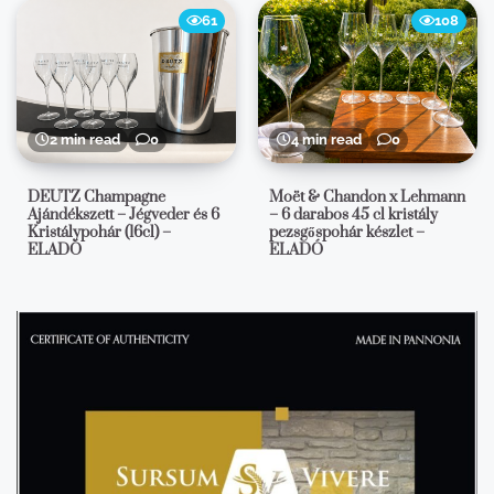
61
108
2 min read
0
4 min read
0
DEUTZ Champagne
Moët & Chandon x Lehmann
Ajándékszett – Jégveder és 6
– 6 darabos 45 cl kristály
Kristálypohár (16cl) –
pezsgőspohár készlet –
ELADÓ
ELADÓ