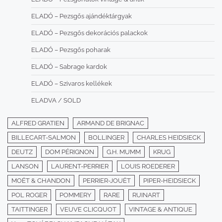
ELADÓ – Pezsgős ajándéktárgyak
ELADÓ – Pezsgős dekorációs palackok
ELADÓ – Pezsgős poharak
ELADÓ – Sabrage kardok
ELADÓ – Szivaros kellékek
ELADVA / SOLD
ALFRED GRATIEN
ARMAND DE BRIGNAC
BILLECART-SALMON
BOLLINGER
CHARLES HEIDSIECK
DEUTZ
DOM PÉRIGNON
G.H. MUMM
KRUG
LANSON
LAURENT-PERRIER
LOUIS ROEDERER
MOËT & CHANDON
PERRIER-JOUËT
PIPER-HEIDSIECK
POL ROGER
POMMERY
RARE
RUINART
TAITTINGER
VEUVE CLICQUOT
VINTAGE & ANTIQUE