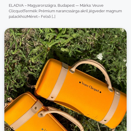
ELADVA – Magyarországra, Budapest — Márka: Veuve
ClicquotTermék: Prémium narancssárga akril jégveder magnum
palackhozMéret:– Felső […]