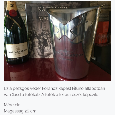
Ez a pezsgős veder korához képest kitűnő állapotban
van (lásd a fotókat). A fotók a leírás részét képezik.
Méretek:
Magasság 26 cm.