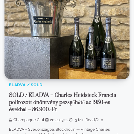
ELADVA / SOLD
SOLD / ELADVA – Charles Heidsieck Francia
polírozott ónöntvény pezsgőhűtő az 1950-es
évekből – 86.900.-Ft
Champagne Club
2024.03.22.
3 Min Read
0
ELADVA – Svédországba, Stockholm — Vintage Charles