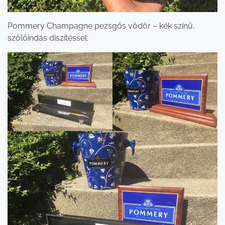
Pommery Champagne pezsgős vödör – kék színű,
szőlőindás díszítéssel.