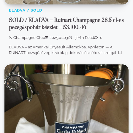
ELADVA / SOLD
SOLD / ELADVA – Ruinart Champagne 28,5 cl-es
pezsgőspohár készlet – 53.100.-Ft
Champagne Club
2025.01.03.
3 Min Read
0
ELADVA – az Amerikai Egyesült Államokba, Appleton — A
RUINART pezsgősüveg kizárólag dekorációs célokat szolgál, […]