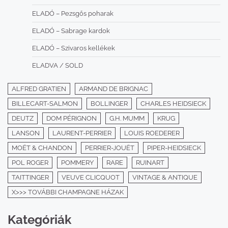
ELADÓ – Pezsgős poharak
ELADÓ – Sabrage kardok
ELADÓ – Szivaros kellékek
ELADVA / SOLD
ALFRED GRATIEN
ARMAND DE BRIGNAC
BILLECART-SALMON
BOLLINGER
CHARLES HEIDSIECK
DEUTZ
DOM PÉRIGNON
G.H. MUMM
KRUG
LANSON
LAURENT-PERRIER
LOUIS ROEDERER
MOËT & CHANDON
PERRIER-JOUËT
PIPER-HEIDSIECK
POL ROGER
POMMERY
RARE
RUINART
TAITTINGER
VEUVE CLICQUOT
VINTAGE & ANTIQUE
X>>> TOVÁBBI CHAMPAGNE HÁZAK
Kategóriák