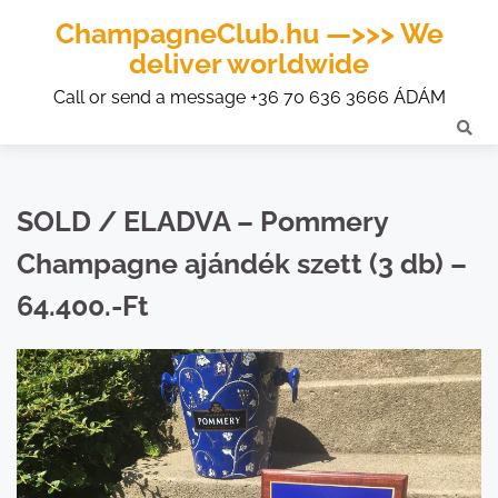
ChampagneClub.hu —>>> We
deliver worldwide
Call or send a message +36 70 636 3666 ÁDÁM
SOLD / ELADVA – Pommery
Champagne ajándék szett (3 db) –
64.400.-Ft