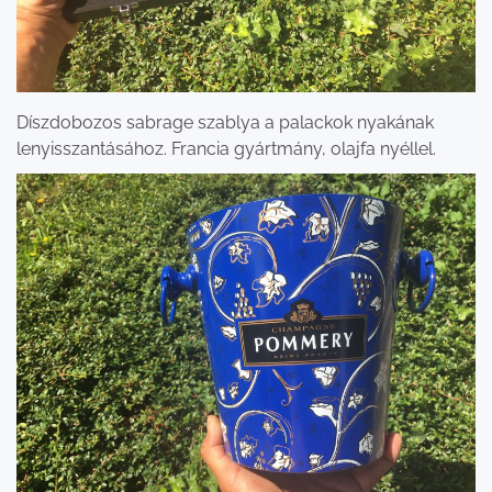
Díszdobozos sabrage szablya a palackok nyakának
lenyisszantásához. Francia gyártmány, olajfa nyéllel.