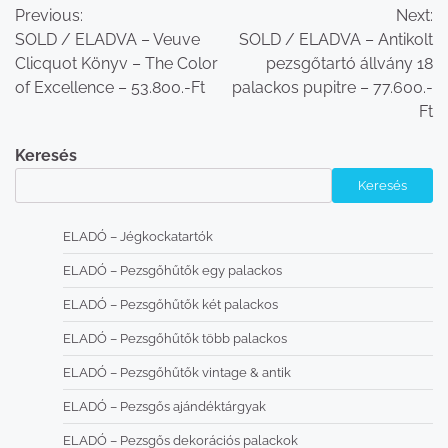
Previous:
Next:
navigáció
SOLD / ELADVA – Veuve
SOLD / ELADVA – Antikolt
Clicquot Könyv – The Color
pezsgőtartó állvány 18
of Excellence – 53.800.-Ft
palackos pupitre – 77.600.-
Ft
Keresés
Keresés
ELADÓ – Jégkockatartók
ELADÓ – Pezsgőhűtők egy palackos
ELADÓ – Pezsgőhűtők két palackos
ELADÓ – Pezsgőhűtők több palackos
ELADÓ – Pezsgőhűtők vintage & antik
ELADÓ – Pezsgős ajándéktárgyak
ELADÓ – Pezsgős dekorációs palackok