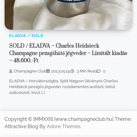
ELADVA / SOLD
SOLD / ELADVA – Charles Heidsieck
Champagne pezsgőhűtő jégveder – Limitált kiadás
– 48.600.-Ft
Champagne Club
2023.05.19.
3 Min Read
0
ELADVA – Horvátországba, Split Nagyon látványos Charles
Heidsieck pezsgős jégveder rozsdamentes acélból, belül
szálcsiszolt, kívül […]
Copyright © [MMXXII] [www,champagneclub.hu] Theme:
Attractive Blog By
Adore Themes
.