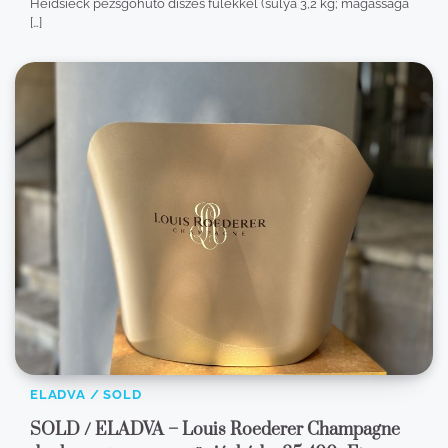
Heidsieck pezsgőhűtő díszes fülekkel (súlya 3,2 kg; magassága
[…]
ELADVA / SOLD
SOLD / ELADVA – Louis Roederer Champagne