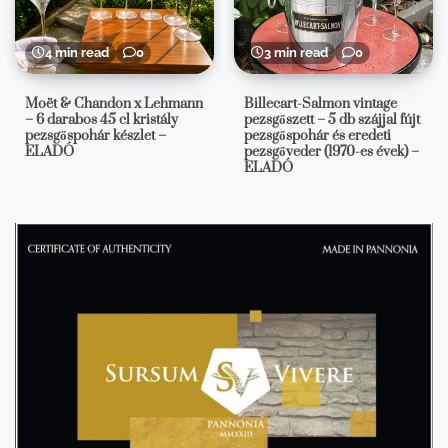
4 min read
0
3 min read
0
Moët & Chandon x Lehmann
Billecart-Salmon vintage
– 6 darabos 45 cl kristály
pezsgőszett – 5 db szájjal fújt
pezsgőspohár készlet –
pezsgőspohár és eredeti
ELADÓ
pezsgőveder (1970-es évek) –
ELADÓ