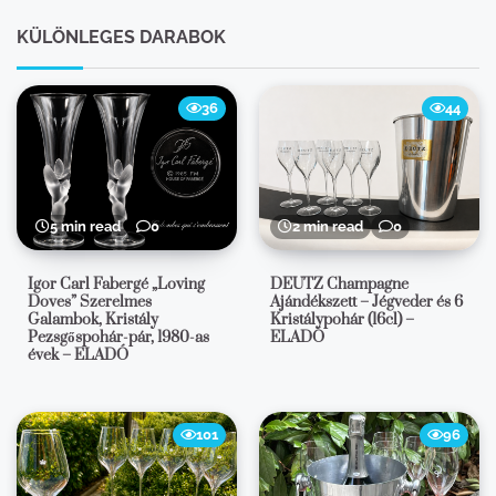
KÜLÖNLEGES DARABOK
36
44
5 min read
0
2 min read
0
Igor Carl Fabergé „Loving
DEUTZ Champagne
Doves” Szerelmes
Ajándékszett – Jégveder és 6
Galambok, Kristály
Kristálypohár (16cl) –
Pezsgőspohár-pár, 1980-as
ELADÓ
évek – ELADÓ
101
96