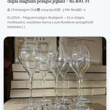
dupla magnum pezsgős jégkád – 85.400.-Ft
Champagne Club
2024.09.08.
3 Min Read
0
ELADVA – Magyarországra, Budapest — Ez a világos
mokkaszínű, ezüstösen barna Louis Roederer pezsgőhűtő
tökéletes […]