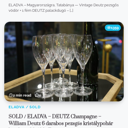
ELADVA – Magyarországra, Tatabánya — Vintage Deutz pezsgős
vödör + 1 fém DEUTZ palackdugó – […]
1359
2 min read
0
ELADVA / SOLD
SOLD / ELADVA – DEUTZ Champagne –
William Deutz 6 darabos pezsgős kristálypohár