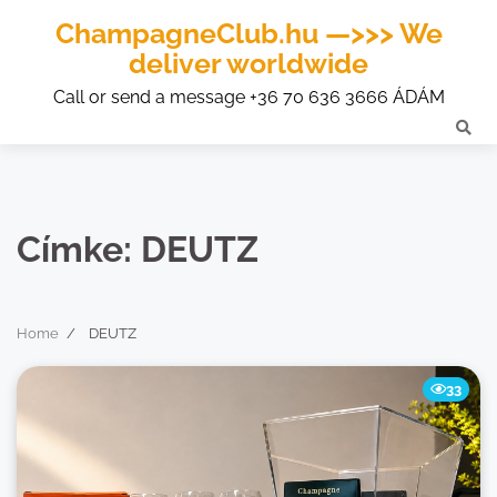
ChampagneClub.hu —>>> We
deliver worldwide
Call or send a message +36 70 636 3666 ÁDÁM
Címke:
DEUTZ
Home
DEUTZ
33