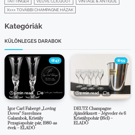
TAITTINGER
VEUVE CLICQUOT
VINTAGE & ANTIQUE
X>>> TOVÁBBI CHAMPAGNE HÁZAK
Kategóriák
KÜLÖNLEGES DARABOK
47
59
5 min read
0
2 min read
0
Igor Carl Fabergé „Loving
DEUTZ Champagne
Doves” Szerelmes
Ajándékszett – Jégveder és 6
Galambok, Kristály
Kristálypohár (16cl) –
Pezsgőspohár-pár, 1980-as
ELADÓ
évek – ELADÓ