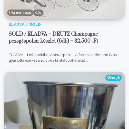
4 min read
0
ELADVA / SOLD
SOLD / ELADVA – DEUTZ Champagne
pezsgőspohár készlet (6db) – 32.500.-Ft
ELADVA – Hollandiába, Antwerpen — A francia Lehmann Glass
gyártotta ezeket a 16 cl-es kristálypoharakat […]
1038