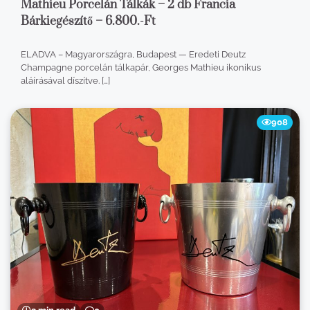
Mathieu Porcelán Tálkák – 2 db Francia
Bárkiegészítő – 6.800.-Ft
ELADVA – Magyarországra, Budapest — Eredeti Deutz
Champagne porcelán tálkapár, Georges Mathieu ikonikus
aláírásával díszítve. […]
908