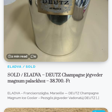
2 min read
0
ELADVA / SOLD
SOLD / ELADVA – DEUTZ Champagne jégveder
magnum palackhoz – 38.700.-Ft
ELADVA – Franciaországba, Marseille — DEUTZ Champagne
Magnum Ice Cooler – Pezsgős jégveder Vadonatúj DEUTZ […]