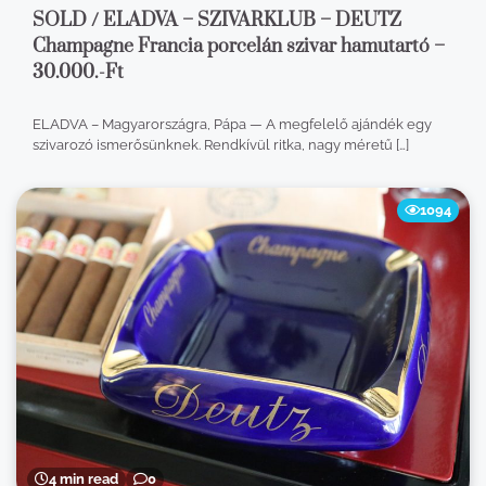
SOLD / ELADVA – SZIVARKLUB – DEUTZ
Champagne Francia porcelán szivar hamutartó –
30.000.-Ft
ELADVA – Magyarországra, Pápa — A megfelelő ajándék egy
szivarozó ismerősünknek. Rendkívül ritka, nagy méretű […]
1094
4 min read
0