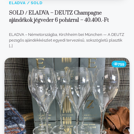
ELADVA / SOLD
SOLD / ELADVA – DEUTZ Champagne
ajándékok jégveder 6 pohárral – 40.400.-Ft
ELADVA – Németországba, Kirchheim bei München — A DEUTZ
pezsgős ajándékkészlet egyedi tervezésű, sokszögletű plasztik
[…]
759