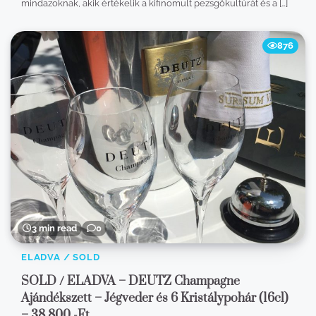
mindazoknak, akik értékelik a kifinomult pezsgőkultúrát és a […]
876
3 min read
0
ELADVA / SOLD
SOLD / ELADVA – DEUTZ Champagne
Ajándékszett – Jégveder és 6 Kristálypohár (16cl)
– 38.800.-Ft