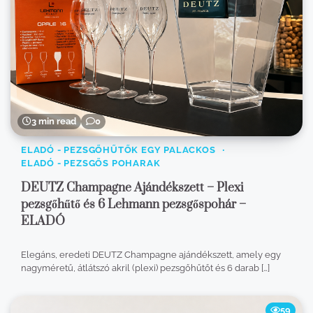
3 min read
0
ELADÓ - PEZSGŐHŰTŐK EGY PALACKOS
ELADÓ - PEZSGŐS POHARAK
DEUTZ Champagne Ajándékszett – Plexi
pezsgőhűtő és 6 Lehmann pezsgőspohár –
ELADÓ
Elegáns, eredeti DEUTZ Champagne ajándékszett, amely egy
nagyméretű, átlátszó akril (plexi) pezsgőhűtőt és 6 darab […]
59