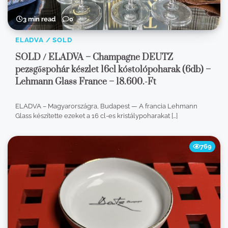
3 min read
0
ELADVA / SOLD
SOLD / ELADVA – Champagne DEUTZ
pezsgőspohár készlet 16cl kóstolópoharak (6db) –
Lehmann Glass France – 18.600.-Ft
ELADVA – Magyarországra, Budapest — A francia Lehmann
Glass készítette ezeket a 16 cl-es kristálypoharakat […]
769