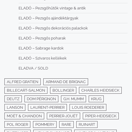
ELADÓ – Pezsgőhűtők vintage & antik
ELADÓ – Pezsgős ajándéktárgyak
ELADÓ – Pezsgős dekorációs palackok
ELADÓ – Pezsgős poharak
ELADÓ – Sabrage kardok
ELADÓ – Szivaros kellékek
ELADVA / SOLD
ALFRED GRATIEN
ARMAND DE BRIGNAC
BILLECART-SALMON
BOLLINGER
CHARLES HEIDSIECK
DEUTZ
DOM PÉRIGNON
G.H. MUMM
KRUG
LANSON
LAURENT-PERRIER
LOUIS ROEDERER
MOËT & CHANDON
PERRIER-JOUËT
PIPER-HEIDSIECK
POL ROGER
POMMERY
RARE
RUINART