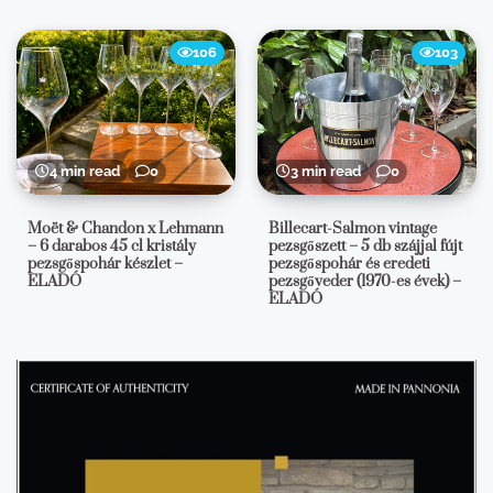
106
103
4 min read
0
3 min read
0
Moët & Chandon x Lehmann
Billecart-Salmon vintage
– 6 darabos 45 cl kristály
pezsgőszett – 5 db szájjal fújt
pezsgőspohár készlet –
pezsgőspohár és eredeti
ELADÓ
pezsgőveder (1970-es évek) –
ELADÓ