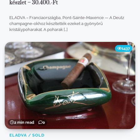
készlet – 30.400.-Ft
ELADVA – Franciaországba, Pont-Sainte-Maxence — A Deutz
champagne-okhoz készítették ezeket a gyönyörű
kristálypoharakat. A poharak […]
1437
2 min read
0
ELADVA / SOLD