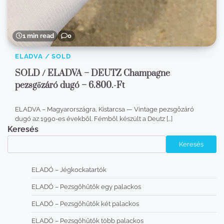
1 min read
0
ELADVA / SOLD
SOLD / ELADVA – DEUTZ Champagne
pezsgőzáró dugó – 6.800.-Ft
ELADVA – Magyarországra, Kistarcsa — Vintage pezsgőzáró
dugó az 1990-es évekből. Fémből készült a Deutz […]
Keresés
Keresés
ELADÓ – Jégkockatartók
ELADÓ – Pezsgőhűtők egy palackos
ELADÓ – Pezsgőhűtők két palackos
ELADÓ – Pezsgőhűtők több palackos