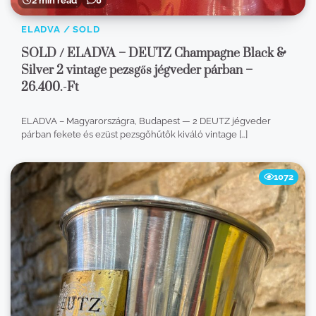
2 min read
0
ELADVA / SOLD
SOLD / ELADVA – DEUTZ Champagne Black &
Silver 2 vintage pezsgős jégveder párban –
26.400.-Ft
ELADVA – Magyarországra, Budapest — 2 DEUTZ jégveder
párban fekete és ezüst pezsgőhűtők kiváló vintage […]
1072