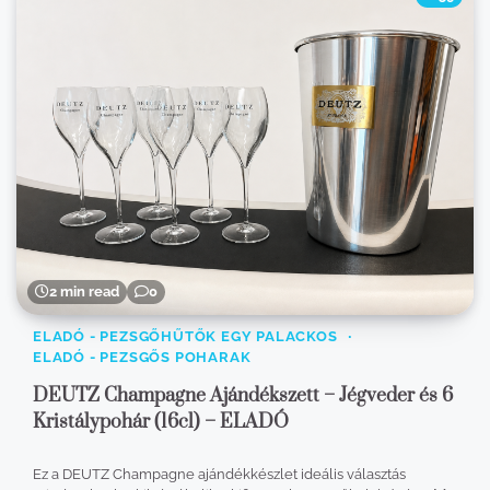
2 min read
0
ELADÓ - PEZSGŐHŰTŐK EGY PALACKOS
ELADÓ - PEZSGŐS POHARAK
DEUTZ Champagne Ajándékszett – Jégveder és 6
Kristálypohár (16cl) – ELADÓ
Ez a DEUTZ Champagne ajándékkészlet ideális választás